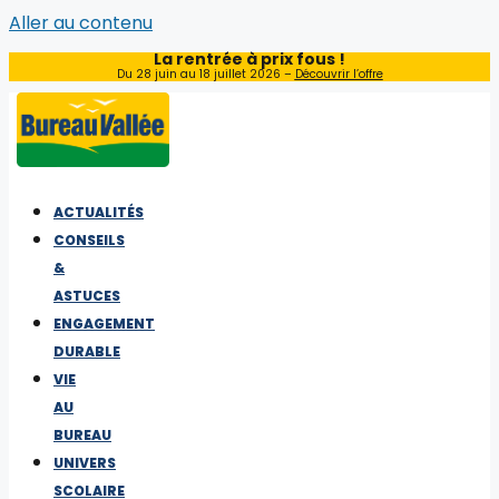
Aller au contenu
La rentrée à prix fous !
Du 28 juin au 18 juillet 2026 –
Découvrir l’offre
ACTUALITÉS
CONSEILS
&
ASTUCES
ENGAGEMENT
DURABLE
VIE
AU
BUREAU
UNIVERS
SCOLAIRE