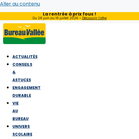
Aller au contenu
La rentrée à prix fous !
Du 28 juin au 18 juillet 2026 –
Découvrir l’offre
ACTUALITÉS
CONSEILS
&
ASTUCES
ENGAGEMENT
DURABLE
VIE
AU
BUREAU
UNIVERS
SCOLAIRE