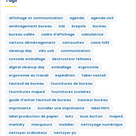
Tags
affichage et communication
agenda
agenda civil
aménagement bureau
ASE
brepols
bureau
bureau vallée
cadre d'affichage
calculatrice
cartons déménagement
cartouches
casio fx92
cleanup day
clés usb
communication
conseils emballage
destructeur fellowes
digital cleanup day
emballage
ergonomie
ergonomie au travail
expédition
faber castell
fauteuil de bureau
fournitures de bureau
fournitures maped
fournitures scolaires
guide d'achat fauteuil de bureau
hauteur bureau
imprimante
installer une imprimante
label PEFC
label production de papier
leitz
louis burton
maped
markdry
marqueurs
mobilier
nettoyage numérique
nettoyer ordinateur
nettoyer pc